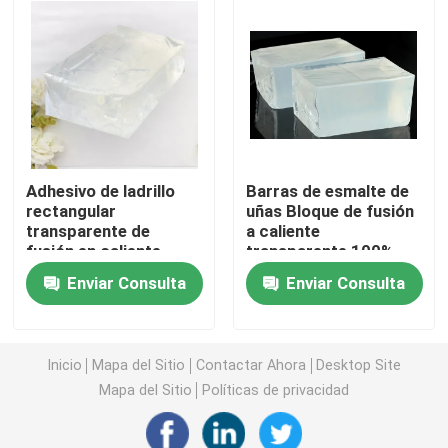
cinta echada a un lado doble de la espuma
Cinta adhesiva del lanzamiento del estiramiento
Bloques calientes del derretimiento
Adhesivo de ladrillo
Barras de esmalte de
rectangular
uñas Bloque de fusión
transparente de
a caliente
Cinta echada a un lado doble del tejido
fusión en caliente
transparente 100%
pegamento especial
contenido sólido
Enviar Consulta
Enviar Consulta
Larga vida útil
Placa flexográfica que monta las cintas
Inicio
Mapa del Sitio
Contactar Ahora
Desktop Site
Cinta adhesiva de transferencia
Mapa del Sitio
Políticas de privacidad
Cinta adhesiva desprendible