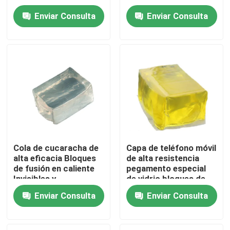
pegamento fuerte de
adhesivo de mosca y
Enviar Consulta
Enviar Consulta
alta viscosidad
prevención eficiente
Sobre nosotros
Pegamento para
de moscas
ratones
Visita a la fábrica
Control de Calidad
Contacto
Cola de cucaracha de
Capa de teléfono móvil
alta eficacia Bloques
de alta resistencia
Solicitar una cotización
de fusión en caliente
pegamento especial
Invisibles y
de vidrio bloques de
respetuosos con el
fusión en caliente
cinta adhesiva del derretimiento caliente
Enviar Consulta
Enviar Consulta
medio ambiente No
unión profesional
tóxicos
Cinta adhesiva de la alfombra