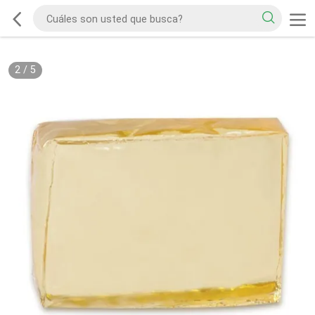
2
/
5