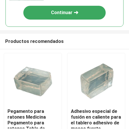
Continuar
Productos recomendados
Inicio
Productos
Pegamento para
Adhesivo especial de
ratones Medicina
fusión en caliente para
Pegamento para
el tablero adhesivo de
Videos
ratones Tabla de
mosca fuerte